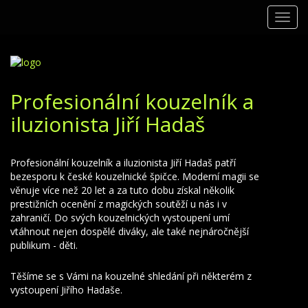
Toggl
navig
Profesionální kouzelník a
iluzionista Jiří Hadaš
Profesionální kouzelník a iluzionista Jiří Hadaš patří
bezesporu k české kouzelnické špičce. Moderní magii se
věnuje více než 20 let a za tuto dobu získal několik
prestižních ocenění z magických soutěží u nás i v
zahraničí. Do svých kouzelnických vystoupení umí
vtáhnout nejen dospělé diváky, ale také nejnáročnější
publikum - děti.
Těšíme se s Vámi na kouzelné shledání při některém z
vystoupení Jiřího Hadaše.